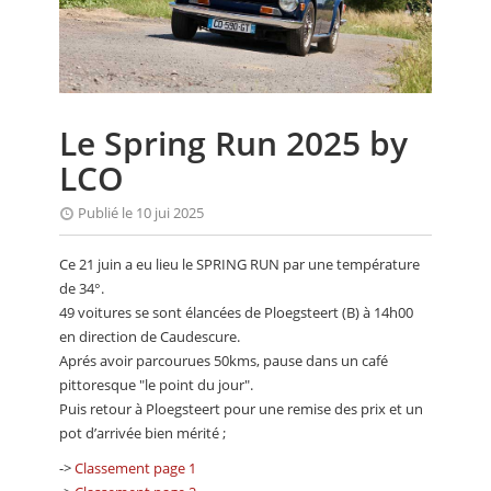
CALENDRIER
FOCUS
VIDEO
Le Spring Run 2025 by
ANNUAIRES
LCO
PETITES ANNONCES
Publié le 10 jui 2025
Ce 21 juin a eu lieu le SPRING RUN par une température
de 34°.
49 voitures se sont élancées de Ploegsteert (B) à 14h00
en direction de Caudescure.
Aprés avoir parcourues 50kms, pause dans un café
pittoresque "le point du jour".
Puis retour à Ploegsteert pour une remise des prix et un
pot d’arrivée bien mérité ;
->
Classement page 1