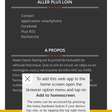
ALLER PLUS LOIN
Contact
Application smartphone
Facebook
Flux RSS
Recherche
A PROPOS
News Classic Racing est le portail de l’actualité du
véhicule historique. Que ce soit en circuit, en rallye ou en
montagne, vous y retrouverez les infos VHC ou VHRS.
C’est également le calendrier des épreuves ainsi que
To add this web app to the
l’annuaire des spécialistes de la voiture ancienne, sans
home screen open the
oublier les petites annonces avec notre partenaire Classic
browser option menu and tap on
Racing Annonces.
Add to homescreen
.
The menu can be accessed by pressing
the menu hardware button if your device
has one, or by tapping the top right menu