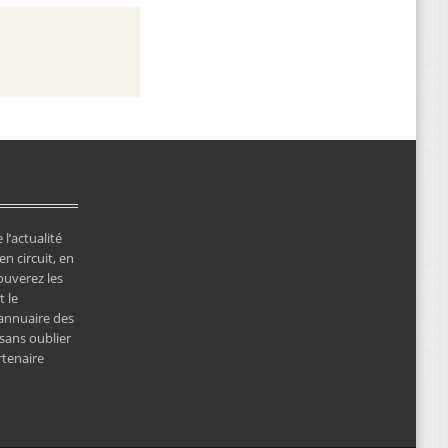
 l’actualité
en circuit, en
ouverez les
 le
’annuaire des
 sans oublier
rtenaire