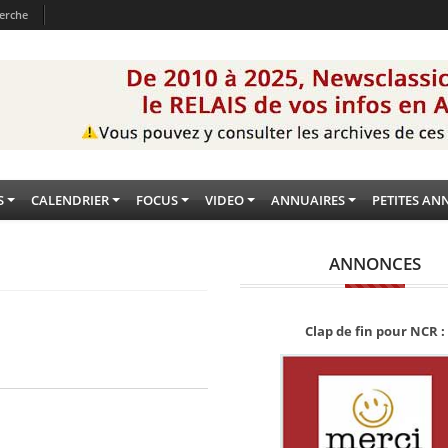
erche
S
CALENDRIER
FOCUS
VIDEO
ANNUAIRES
PETITES AN
ANNONCES
Clap de fin pour NCR :