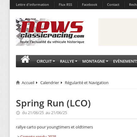
Lettre d'information
Flux RSS
Facebook
Contact
Rech
CIRCUIT
RALLYE
MONTAGNE
EVÈNEMENT
Accueil
Calendrier
Régularité et Navigation
Spring Run (LCO)
du 21/06/25 au 21/06/25
rallye carto pour youngtimers et oldtimers
->
Compte rendu 2025