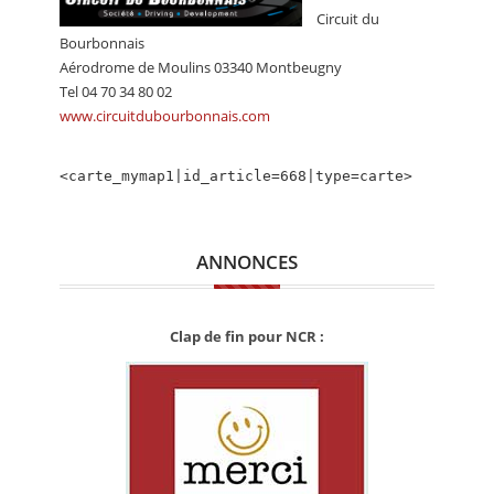
CALENDRIER
Circuit du
Bourbonnais
FOCUS
Aérodrome de Moulins 03340 Montbeugny
Tel 04 70 34 80 02
VIDEO
www.circuitdubourbonnais.com
ANNUAIRES
<carte_mymap1|id_article=668|type=carte>
PETITES ANNONCES
ANNONCES
Clap de fin pour NCR :