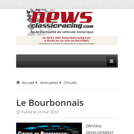
Accueil
Annuaires
Circuits
CIRCUIT
RALLYE
Le Bourbonnais
MONTAGNE
Publié le 31 mar 2010
EVÈNEMENTS
DRIVING
DEVELOPMENT