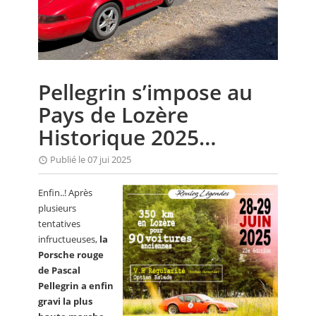
CALENDRIER
FOCUS
VIDEO
Pellegrin s’impose au
ANNUAIRES
Pays de Lozère
PETITES ANNONCES
Historique 2025…
Publié le 07 jui 2025
Enfin..! Après
plusieurs
tentatives
infructueuses,
la
Porsche rouge
de Pascal
Pellegrin a enfin
gravi la plus