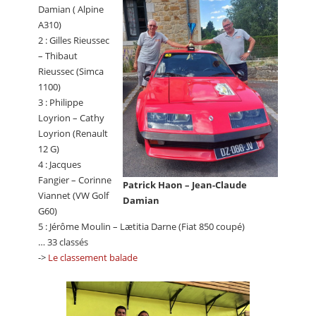
Damian ( Alpine
A310)
2 : Gilles Rieussec
– Thibaut
Rieussec (Simca
1100)
3 : Philippe
Loyrion – Cathy
Loyrion (Renault
12 G)
4 : Jacques
Fangier – Corinne
Patrick Haon – Jean-Claude
Viannet (VW Golf
Damian
G60)
5 : Jérôme Moulin – Lætitia Darne (Fiat 850 coupé)
… 33 classés
->
Le classement balade