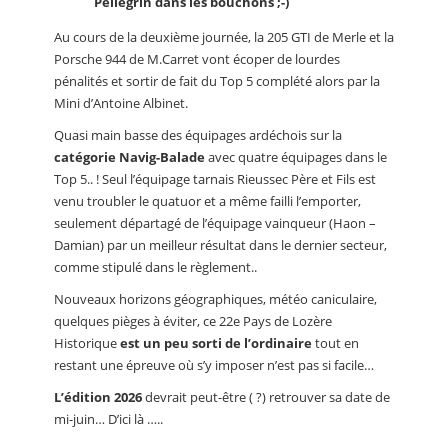
Pellegrin dans les bouchons ;-)
Au cours de la deuxième journée, la 205 GTI de Merle et la
Porsche 944 de M.Carret vont écoper de lourdes
pénalités et sortir de fait du Top 5 complété alors par la
Mini d’Antoine Albinet.
Quasi main basse des équipages ardéchois sur la
catégorie Navig-Balade
avec quatre équipages dans le
Top 5.. ! Seul l’équipage tarnais Rieussec Père et Fils est
venu troubler le quatuor et a même failli l’emporter,
seulement départagé de l’équipage vainqueur (Haon –
Damian) par un meilleur résultat dans le dernier secteur,
comme stipulé dans le règlement..
Nouveaux horizons géographiques, météo caniculaire,
quelques pièges à éviter, ce 22e Pays de Lozère
Historique
est un peu sorti de l’ordinaire
tout en
restant une épreuve où s’y imposer n’est pas si facile…
L’édition 2026
devrait peut-être ( ?) retrouver sa date de
mi-juin… D’ici là …..