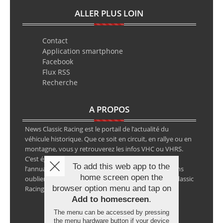
ALLER PLUS LOIN
Contact
Application smartphone
Facebook
Flux RSS
Recherche
A PROPOS
News Classic Racing est le portail de l’actualité du
véhicule historique. Que ce soit en circuit, en rallye ou en
montagne, vous y retrouverez les infos VHC ou VHRS.
C’est également le calendrier des épreuves ainsi que
To add this web app to the
l’annuaire des spécialistes de la voiture ancienne, sans
home screen open the
oublier les petites annonces avec notre partenaire Classic
browser option menu and tap on
Racing Annonces.
Add to homescreen
.
The menu can be accessed by pressing
the menu hardware button if your device