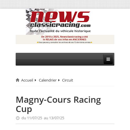
Accueil
Calendrier
Circuit
CIRCUIT
RALLYE
Magny-Cours Racing
Cup
MONTAGNE
du 11/07/25 au 13/07/25
EVÈNEMENTS