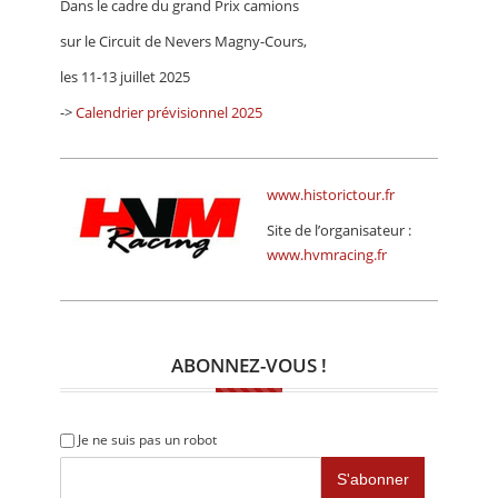
Dans le cadre du grand Prix camions
CALENDRIER
sur le Circuit de Nevers Magny-Cours,
FOCUS
les 11-13 juillet 2025
VIDEO
->
Calendrier prévisionnel 2025
ANNUAIRES
www.historictour.fr
PETITES ANNONCES
Site de l’organisateur :
www.hvmracing.fr
ABONNEZ-VOUS !
Je ne suis pas un robot