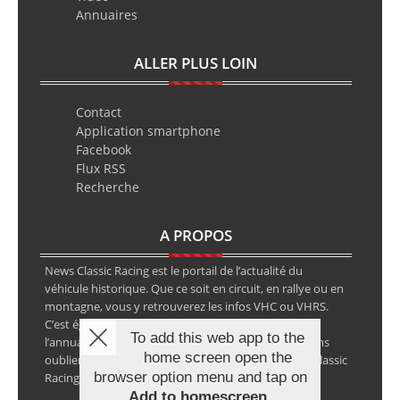
Annuaires
ALLER PLUS LOIN
Contact
Application smartphone
Facebook
Flux RSS
Recherche
A PROPOS
News Classic Racing est le portail de l’actualité du
véhicule historique. Que ce soit en circuit, en rallye ou en
montagne, vous y retrouverez les infos VHC ou VHRS.
C’est également le calendrier des épreuves ainsi que
To add this web app to the
l’annuaire des spécialistes de la voiture ancienne, sans
home screen open the
oublier les petites annonces avec notre partenaire Classic
browser option menu and tap on
Racing Annonces.
Add to homescreen
.