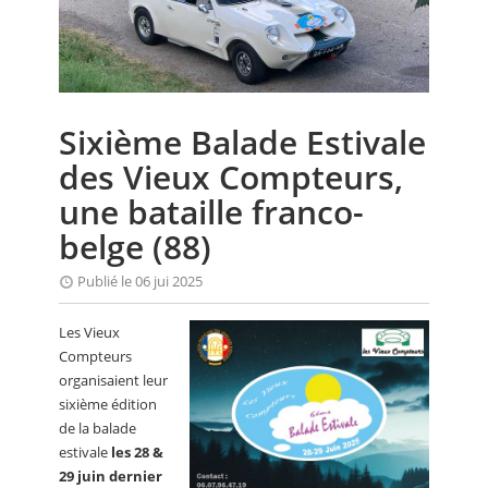
CALENDRIER
FOCUS
VIDEO
Sixième Balade Estivale
ANNUAIRES
des Vieux Compteurs,
PETITES ANNONCES
une bataille franco-
belge (88)
Publié le 06 jui 2025
Les Vieux
Compteurs
organisaient leur
sixième édition
de la balade
estivale
les 28 &
29 juin dernier