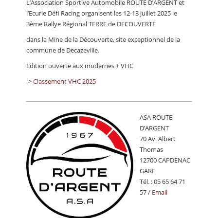
L’Association Sportive Automobile ROUTE D’ARGENT et
CALENDRIER
l’Ecurie Défi Racing organisent les 12-13 juillet 2025 le
3ème Rallye Régional TERRE de DECOUVERTE
FOCUS
dans la Mine de la Découverte, site exceptionnel de la
VIDEO
commune de Decazeville.
ANNUAIRES
Edition ouverte aux modernes + VHC
->
Classement VHC 2025
PETITES ANNONCES
ASA ROUTE
D’ARGENT
70 Av. Albert
Thomas
12700 CAPDENAC
GARE
Tél. : 05 65 64 71
57 /
Email