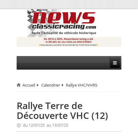
Accueil
Calendrier
Rallye VHC/VHRS
CIRCUIT
RALLYE
Rallye Terre de
Découverte VHC (12)
MONTAGNE
du 12/07/25 au 13/07/25
EVÈNEMENTS