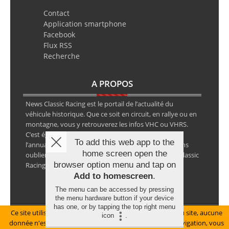
Contact
Application smartphone
Facebook
Flux RSS
Recherche
A PROPOS
News Classic Racing est le portail de l’actualité du
véhicule historique. Que ce soit en circuit, en rallye ou en
montagne, vous y retrouverez les infos VHC ou VHRS.
C’est également le calendrier des épreuves ainsi que
To add this web app to the
l’annuaire des spécialistes de la voiture ancienne, sans
home screen open the
oublier les petites annonces avec notre partenaire Classic
browser option menu and tap on
Racing Annonces.
Add to homescreen
.
The menu can be accessed by pressing
the menu hardware button if your device
has one, or by tapping the top right menu
Ce site utilise des cookies pour le bon fonctionnement du site, aucune
Mentions légales
icon
.
donnée n'est collectée à ce titre. En poursuivant votre navigation, vous