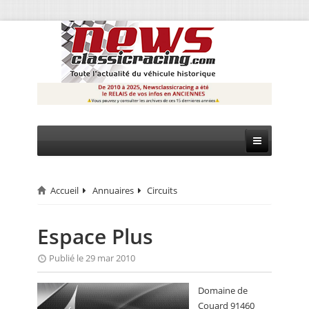
Accueil
Annuaires
Circuits
CIRCUIT
RALLYE
Espace Plus
MONTAGNE
Publié le 29 mar 2010
EVÈNEMENTS
Domaine de
Couard 91460