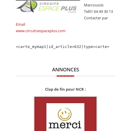
CALENDRIER
Marcoussis
Tel01 64 49 30 13
FOCUS
Contacter par
Email
VIDEO
www.circuitsespaceplus.com
ANNUAIRES
<carte_mymap1|id_article=632|type=carte>
PETITES ANNONCES
ANNONCES
Clap de fin pour NCR :