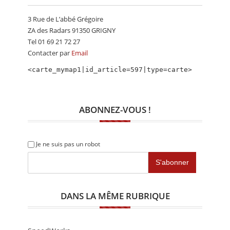
CALENDRIER
3 Rue de L’abbé Grégoire
FOCUS
ZA des Radars 91350 GRIGNY
Tel 01 69 21 72 27
VIDEO
Contacter par
Email
ANNUAIRES
<carte_mymap1|id_article=597|type=carte>
PETITES ANNONCES
ABONNEZ-VOUS !
Je ne suis pas un robot
DANS LA MÊME RUBRIQUE