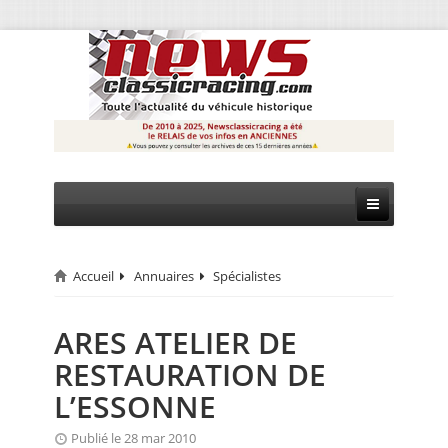
Accueil
Annuaires
Spécialistes
CIRCUIT
RALLYE
ARES ATELIER DE
RESTAURATION DE
MONTAGNE
L’ESSONNE
EVÈNEMENTS
Publié le 28 mar 2010