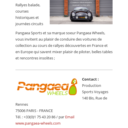
CALENDRIER
Rallyes balade,
courses
FOCUS
historiques et
journées circuits
VIDEO
Pangaea Sports et sa marque soeur Pangaea Wheels,
ANNUAIRES
vous invitent au plaisir de conduire des voitures de
collection au cours de rallyes découvertes en France et
PETITES ANNONCES
en Europe qui savent mixer plaisir de piloter, belles tables
et rencontres insolites ;
Contact :
Production
Sports Voyages
140 Bis, Rue de
Rennes
75006 PARIS - FRANCE
Tél. : +33(0)1 75 43 20 86 / par
Email
www.pangaea-wheels.com