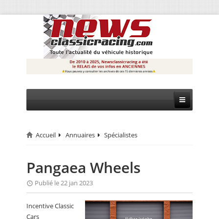
Accueil
Annuaires
Spécialistes
CIRCUIT
RALLYE
Pangaea Wheels
MONTAGNE
Publié le 22 jan 2023
EVÈNEMENTS
Incentive Classic
Cars