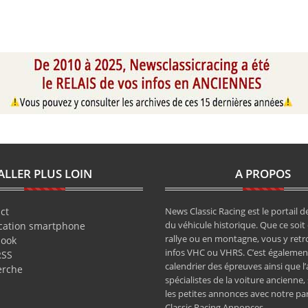
ALLER PLUS LOIN
A PROPOS
ct
News Classic Racing est le portail de
du véhicule historique. Que ce soit 
cation smartphone
rallye ou en montagne, vous y retr
book
infos VHC ou VHRS. C’est également
RSS
calendrier des épreuves ainsi que l
erche
spécialistes de la voiture ancienne,
les petites annonces avec notre pa
Classic Racing Annonces.