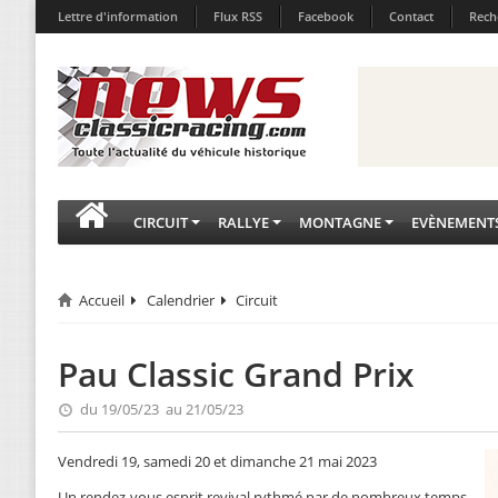
Lettre d'information
Flux RSS
Facebook
Contact
Rech
CIRCUIT
RALLYE
MONTAGNE
EVÈNEMENT
Accueil
Calendrier
Circuit
Pau Classic Grand Prix
du 19/05/23 au 21/05/23
Vendredi 19, samedi 20 et dimanche 21 mai 2023
Un rendez-vous esprit revival rythmé par de nombreux temps