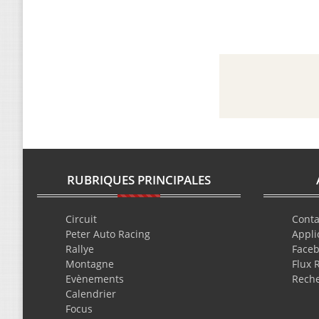
RUBRIQUES PRINCIPALES
Circuit
Conta
Peter Auto Racing
Appli
Rallye
Face
Montagne
Flux 
Evènements
Rech
Calendrier
Focus