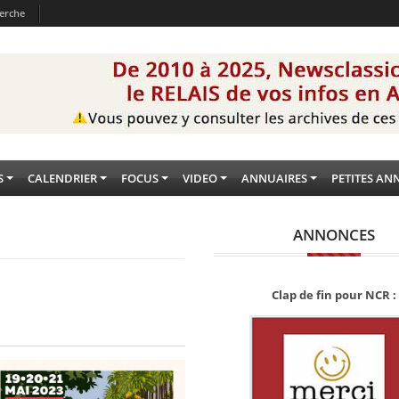
erche
S
CALENDRIER
FOCUS
VIDEO
ANNUAIRES
PETITES AN
ANNONCES
Clap de fin pour NCR :