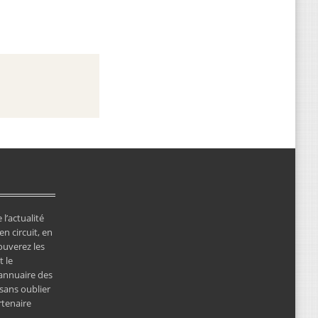
 l’actualité
en circuit, en
ouverez les
 le
’annuaire des
 sans oublier
rtenaire