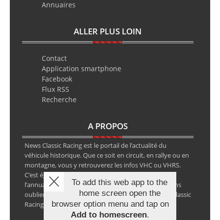
Annuaires
ALLER PLUS LOIN
Contact
Application smartphone
Facebook
Flux RSS
Recherche
A PROPOS
News Classic Racing est le portail de l’actualité du
véhicule historique. Que ce soit en circuit, en rallye ou en
montagne, vous y retrouverez les infos VHC ou VHRS.
C’est également le calendrier des épreuves ainsi que
To add this web app to the
l’annuaire des spécialistes de la voiture ancienne, sans
home screen open the
oublier les petites annonces avec notre partenaire Classic
browser option menu and tap on
Racing Annonces.
Add to homescreen
.