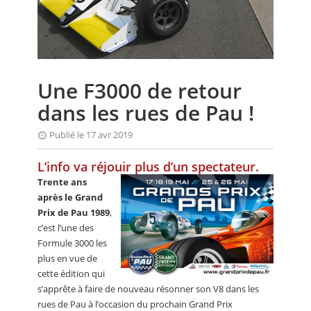
CALENDRIER
FOCUS
VIDEO
Une F3000 de retour
ANNUAIRES
dans les rues de Pau !
PETITES ANNONCES
Publié le 17 avr 2019
L’info va réjouir plus d’un spectateur.
Trente ans
après le Grand
Prix de Pau 1989
,
c’est l’une des
Formule 3000 les
plus en vue de
cette édition qui
s’apprête à faire de nouveau résonner son V8 dans les
rues de Pau à l’occasion du prochain Grand Prix