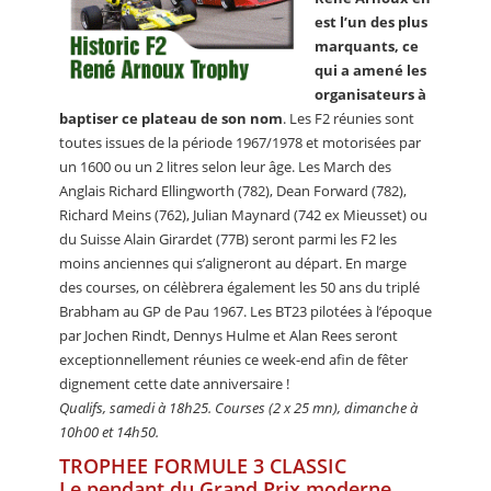
est l’un des plus
marquants, ce
qui a amené les
organisateurs à
baptiser ce plateau de son nom
. Les F2 réunies sont
toutes issues de la période 1967/1978 et motorisées par
un 1600 ou un 2 litres selon leur âge. Les March des
Anglais Richard Ellingworth (782), Dean Forward (782),
Richard Meins (762), Julian Maynard (742 ex Mieusset) ou
du Suisse Alain Girardet (77B) seront parmi les F2 les
moins anciennes qui s’aligneront au départ. En marge
des courses, on célèbrera également les 50 ans du triplé
Brabham au GP de Pau 1967. Les BT23 pilotées à l’époque
par Jochen Rindt, Dennys Hulme et Alan Rees seront
exceptionnellement réunies ce week-end afin de fêter
dignement cette date anniversaire !
Qualifs, samedi à 18h25. Courses (2 x 25 mn), dimanche à
10h00 et 14h50.
TROPHEE FORMULE 3 CLASSIC
Le pendant du Grand Prix moderne