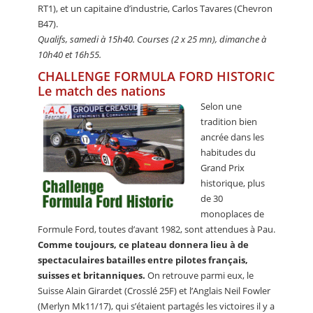
RT1), et un capitaine d’industrie, Carlos Tavares (Chevron
B47).
Qualifs, samedi à 15h40. Courses (2 x 25 mn), dimanche à
10h40 et 16h55.
CHALLENGE FORMULA FORD HISTORIC
Le match des nations
Selon une
tradition bien
ancrée dans les
habitudes du
Grand Prix
historique, plus
de 30
monoplaces de
Formule Ford, toutes d’avant 1982, sont attendues à Pau.
Comme toujours, ce plateau donnera lieu à de
spectaculaires batailles entre pilotes français,
suisses et britanniques.
On retrouve parmi eux, le
Suisse Alain Girardet (Crosslé 25F) et l’Anglais Neil Fowler
(Merlyn Mk11/17), qui s’étaient partagés les victoires il y a