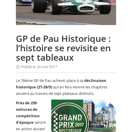
CALENDRIER
FOCUS
VIDEO
GP de Pau Historique :
ANNUAIRES
l’histoire se revisite en
PETITES ANNONCES
sept tableaux
Publié le 24 mai 2017
Le 76ème GP de Pau achevé, place à sa
déclinaison
historique (27-28/5)
qui en fera revivre les chapitres
anciens au travers de sept plateaux distincts.
Près de 250
voitures de
compétition
d’époque
seront
en action durant