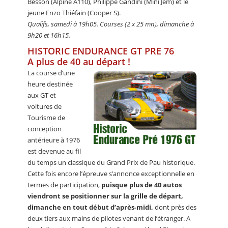
Besson (Alpine A110), Philippe Gandini (Mini Jem) et le
jeune Enzo Thiéfain (Cooper S).
Qualifs, samedi à 19h05. Courses (2 x 25 mn), dimanche à
9h20 et 16h15.
HISTORIC ENDURANCE GT PRE 76
A plus de 40 au départ !
La course d’une
heure destinée
aux GT et
voitures de
Tourisme de
conception
antérieure à 1976
est devenue au fil
du temps un classique du Grand Prix de Pau historique.
Cette fois encore l’épreuve s’annonce exceptionnelle en
termes de participation,
puisque plus de 40 autos
viendront se positionner sur la grille de départ,
dimanche en tout début d’après-midi,
dont près des
deux tiers aux mains de pilotes venant de l’étranger. A