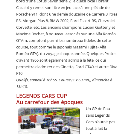
bord d’une Lotus Seven série 2, le quasi local Florent
Cazalot y remet son titre en jeu face à une pléiade de
Porsche 911, dont une demie douzaine de Carrera 3 litres
RS, Morgan Plus 8, BMW 2002, Ford Escort RS, Chevrolet
Corvette, etc. Les anciens champions Lucien Guitteny et
Maxime Bochet, à nouveau associés sur une Alfa Roméo
GTAm, comptent parmi les nombreux fidèles de cette
course, tout comme le Japonais Masami Fujita (Alfa
Roméo GTA), du voyage chaque année. Quelques Protos
d’avant 1966 sont également admis à la fête, ce qui
permettra d’admirer des Ginetta, Ford GT40 et autre Diva
F10.
Qualifs, samedi à 16h55. Course (1 x 60 mn), dimanche à
13h10.
LEGENDS CARS CUP
Au carrefour des époques
Un GP de Pau
sans Legends
Cars n’aurait pas
tout à fait la