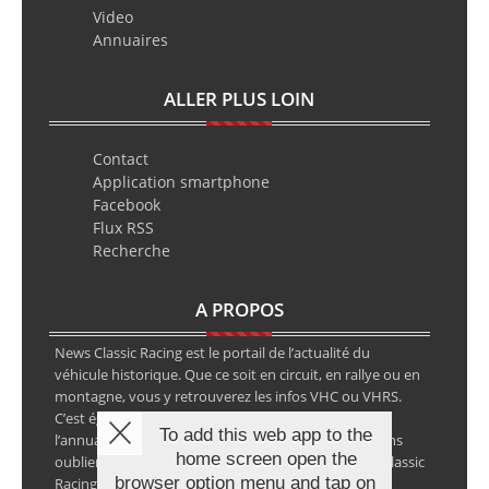
Video
Annuaires
ALLER PLUS LOIN
Contact
Application smartphone
Facebook
Flux RSS
Recherche
A PROPOS
News Classic Racing est le portail de l’actualité du
véhicule historique. Que ce soit en circuit, en rallye ou en
montagne, vous y retrouverez les infos VHC ou VHRS.
C’est également le calendrier des épreuves ainsi que
To add this web app to the
l’annuaire des spécialistes de la voiture ancienne, sans
home screen open the
oublier les petites annonces avec notre partenaire Classic
browser option menu and tap on
Racing Annonces.