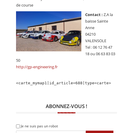
CALENDRIER
de course
Contact :
Z.A la
FOCUS
baisse Sainte
VIDEO
Anne
04210
ANNUAIRES
VALENSOLE
Tel : 06 12 76 47
PETITES ANNONCES
18 ou 06 63 83 03
50
http://gp-engineering.fr
<carte_mymap1|id_article=688|type=carte>
ABONNEZ-VOUS !
Je ne suis pas un robot