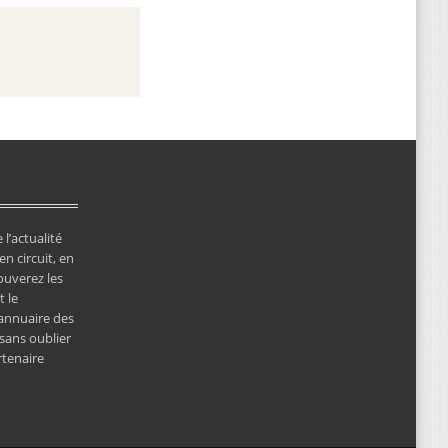
 l’actualité
en circuit, en
ouverez les
 le
’annuaire des
 sans oublier
rtenaire