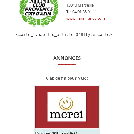
CALENDRIER
13010 Marseille
Tel 04 91 35 91 11
FOCUS
www.mini-france.com
VIDEO
<carte_mymap1|id_article=348|type=carte>
ANNUAIRES
PETITES ANNONCES
ANNONCES
Clap de fin pour NCR :