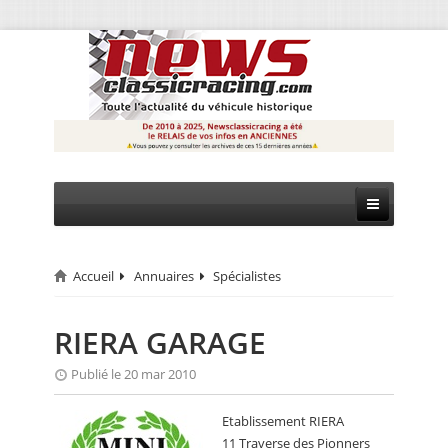
Accueil
Annuaires
Spécialistes
CIRCUIT
RALLYE
RIERA GARAGE
MONTAGNE
Publié le 20 mar 2010
EVÈNEMENTS
Etablissement RIERA
11 Traverse des Pionners