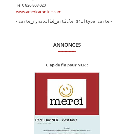
CALENDRIER
Tel 0 826 808 020
www.americaronline.com
FOCUS
<carte_mymap1|id_article=341|type=carte>
VIDEO
ANNUAIRES
ANNONCES
PETITES ANNONCES
Clap de fin pour NCR :