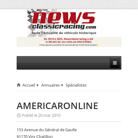
Accueil
Annuaires
Spécialistes
CIRCUIT
RALLYE
AMERICARONLINE
MONTAGNE
Publié le 20 mar 2010
EVÈNEMENTS
153 Avenue du Général de Gaulle
91170 Viry Chatillon