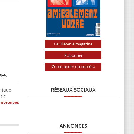
Feuilleter le magazine
S'abonner
Commander un numéro
VES
RÉSEAUX SOCIAUX
orique
sic
s épreuves
ANNONCES