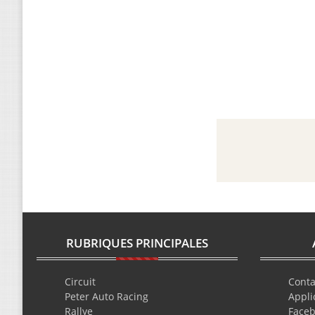
RUBRIQUES PRINCIPALES
Circuit
Conta
Peter Auto Racing
Appli
Rallye
Face