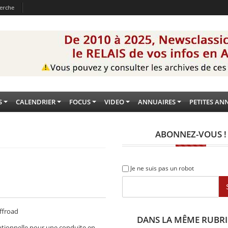
erche
S
CALENDRIER
FOCUS
VIDEO
ANNUAIRES
PETITES AN
ABONNEZ-VOUS !
Je ne suis pas un robot
offroad
DANS LA MÊME RUBR
ptionnelle pour une conduite en