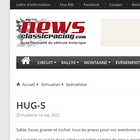
Lettre d'information
Flux RSS
Facebook
Contact
Rech
CIRCUIT
RALLYE
MONTAGNE
EVÈNEMENT
Accueil
Annuaires
Spécialistes
HUG-S
Publié le 14 sep 2022
Sable, boue, gravier et rocher, tous les pneus pour vos aventures 
Sur la neige ou sur la glace, retrouvez notre gamme de pneus exce