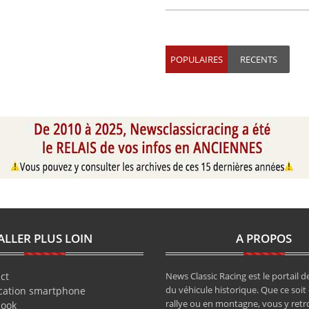
POPULAIRES
RECENTS
ALLER PLUS LOIN
A PROPOS
ct
News Classic Racing est le portail de
du véhicule historique. Que ce soit 
cation smartphone
rallye ou en montagne, vous y retr
book