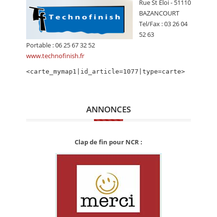
Rue St Eloi - 51110
CALENDRIER
BAZANCOURT
Tel/Fax : 03 26 04
FOCUS
52 63
VIDEO
Portable : 06 25 67 32 52
www.technofinish.fr
ANNUAIRES
<carte_mymap1|id_article=1077|type=carte>
PETITES ANNONCES
ANNONCES
Clap de fin pour NCR :