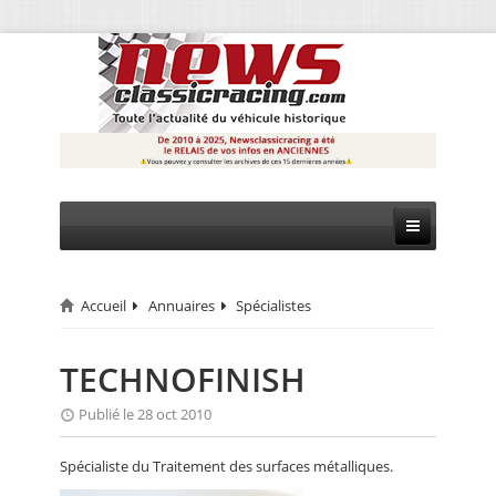
Accueil
Annuaires
Spécialistes
CIRCUIT
RALLYE
TECHNOFINISH
MONTAGNE
Publié le 28 oct 2010
EVÈNEMENTS
Spécialiste du Traitement des surfaces métalliques.