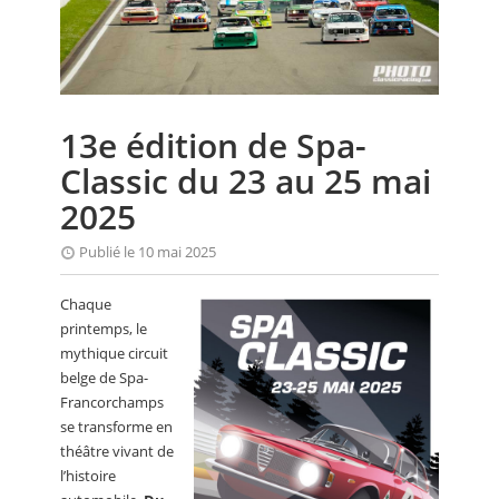
CALENDRIER
FOCUS
VIDEO
13e édition de Spa-
ANNUAIRES
Classic du 23 au 25 mai
PETITES ANNONCES
2025
Publié le 10 mai 2025
Chaque
printemps, le
mythique circuit
belge de Spa-
Francorchamps
se transforme en
théâtre vivant de
l’histoire