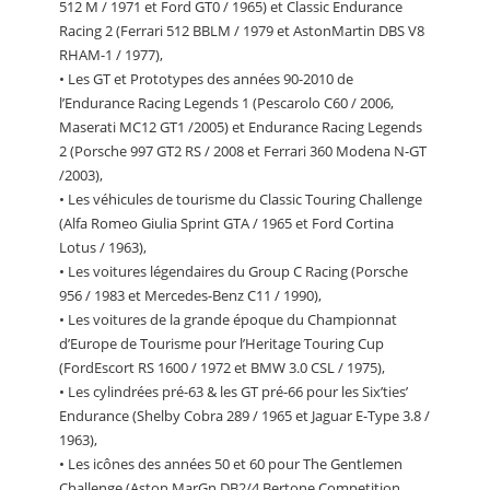
512 M / 1971 et Ford GT0 / 1965) et Classic Endurance
Racing 2 (Ferrari 512 BBLM / 1979 et AstonMartin DBS V8
RHAM-1 / 1977),
• Les GT et Prototypes des années 90-2010 de
l’Endurance Racing Legends 1 (Pescarolo C60 / 2006,
Maserati MC12 GT1 /2005) et Endurance Racing Legends
2 (Porsche 997 GT2 RS / 2008 et Ferrari 360 Modena N-GT
/2003),
• Les véhicules de tourisme du Classic Touring Challenge
(Alfa Romeo Giulia Sprint GTA / 1965 et Ford Cortina
Lotus / 1963),
• Les voitures légendaires du Group C Racing (Porsche
956 / 1983 et Mercedes-Benz C11 / 1990),
• Les voitures de la grande époque du Championnat
d’Europe de Tourisme pour l’Heritage Touring Cup
(FordEscort RS 1600 / 1972 et BMW 3.0 CSL / 1975),
• Les cylindrées pré-63 & les GT pré-66 pour les Six’ties’
Endurance (Shelby Cobra 289 / 1965 et Jaguar E-Type 3.8 /
1963),
• Les icônes des années 50 et 60 pour The Gentlemen
Challenge (Aston MarGn DB2/4 Bertone Competition