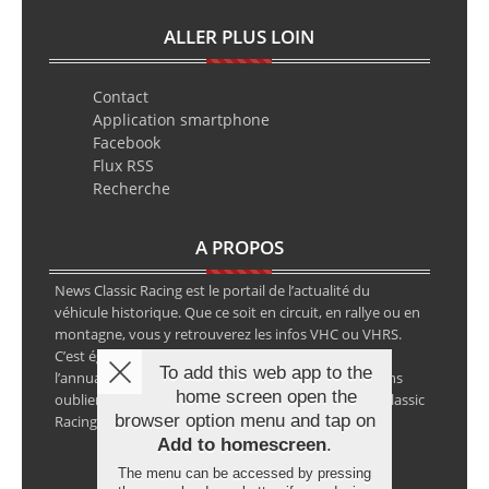
ALLER PLUS LOIN
Contact
Application smartphone
Facebook
Flux RSS
Recherche
A PROPOS
News Classic Racing est le portail de l’actualité du
véhicule historique. Que ce soit en circuit, en rallye ou en
montagne, vous y retrouverez les infos VHC ou VHRS.
C’est également le calendrier des épreuves ainsi que
To add this web app to the
l’annuaire des spécialistes de la voiture ancienne, sans
home screen open the
oublier les petites annonces avec notre partenaire Classic
browser option menu and tap on
Racing Annonces.
Add to homescreen
.
The menu can be accessed by pressing