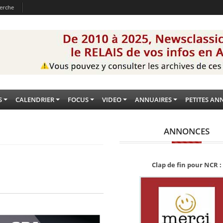
erche
S
CALENDRIER
FOCUS
VIDEO
ANNUAIRES
PETITES AN
ANNONCES
Clap de fin pour NCR :