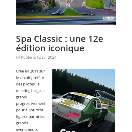
CALENDRIER
FOCUS
VIDEO
Spa Classic : une 12e
ANNUAIRES
édition iconique
PETITES ANNONCES
Publié le 12 avr 2024
Créé en 2011 sur
le circuit préféré
des pilotes, le
meeting belge a
grandi
progressivement
pour aujourd’hui
figurer parmi les
grands
évènements