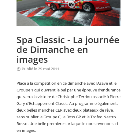
CALENDRIER
FOCUS
VIDEO
Spa Classic - La journée
ANNUAIRES
de Dimanche en
PETITES ANNONCES
images
Publié le 29 mai 2011
Place à la compétition en ce dimanche avec l’Asave et le
Groupe 1 qui ouvrent le bal par une épreuve d’endurance
qui verra la victoire de Christophe Terriou associé à Pierre
Gary d’Echappement Classic. Au programme également,
deux belles manches CER avec deux plateaux de rêve,
sans oublier le Groupe C, le Boss GP et le Trofeo Nastro
Rosso. Une belle première sur laquelle nous revenons ici
en images.