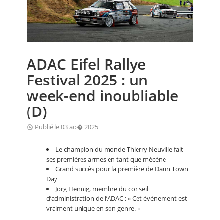
CALENDRIER
FOCUS
VIDEO
ADAC Eifel Rallye
ANNUAIRES
Festival 2025 : un
PETITES ANNONCES
week-end inoubliable
(D)
Publié le 03 ao� 2025
Le champion du monde Thierry Neuville fait
ses premières armes en tant que mécène
Grand succès pour la première de Daun Town
Day
Jörg Hennig, membre du conseil
d’administration de l’ADAC : « Cet événement est
vraiment unique en son genre. »