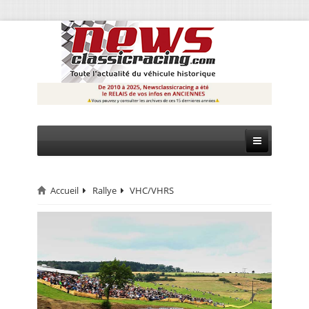
Accueil
Rallye
VHC/VHRS
CIRCUIT
RALLYE
MONTAGNE
EVÈNEMENTS