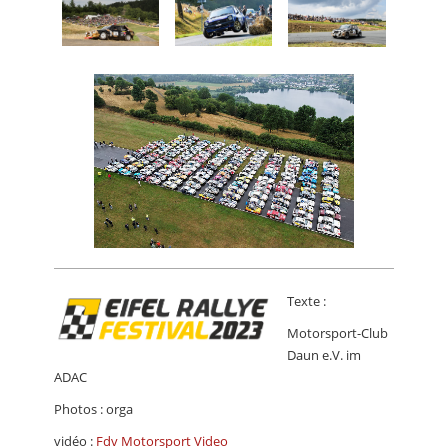
Texte :
Motorsport-Club
Daun e.V. im
ADAC
Photos : orga
vidéo :
Fdv Motorsport Video