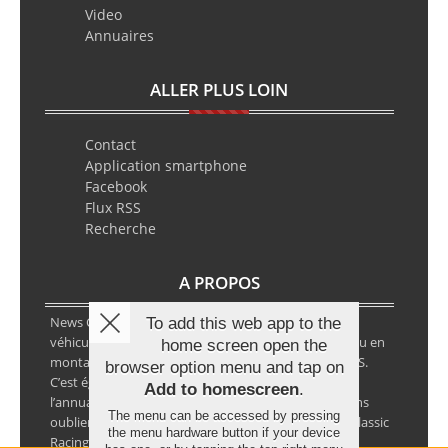
Video
Annuaires
ALLER PLUS LOIN
Contact
Application smartphone
Facebook
Flux RSS
Recherche
A PROPOS
News Classic Racing est le portail de l’actualité du
To add this web app to the
véhicule historique. Que ce soit en circuit, en rallye ou en
home screen open the
montagne, vous y retrouverez les infos VHC ou VHRS.
browser option menu and tap on
C’est également le calendrier des épreuves ainsi que
Add to homescreen
.
l’annuaire des spécialistes de la voiture ancienne, sans
The menu can be accessed by pressing
oublier les petites annonces avec notre partenaire Classic
the menu hardware button if your device
Racing Annonces.