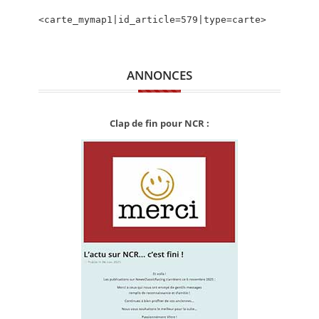
CALENDRIER
<carte_mymap1|id_article=579|type=carte>
FOCUS
VIDEO
ANNONCES
ANNUAIRES
Clap de fin pour NCR :
PETITES ANNONCES