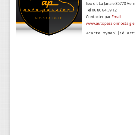
lieu dit La Janaie 35770 Ver
Tel 06 80 84 39 12
Contacter par
Email
www.autopassionnostalgie
<carte_mymap1|id_art