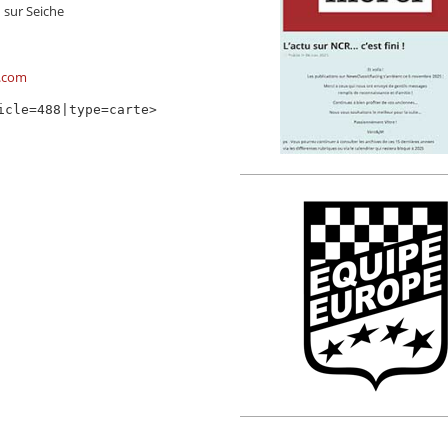
n sur Seiche
.com
icle=488|type=carte>