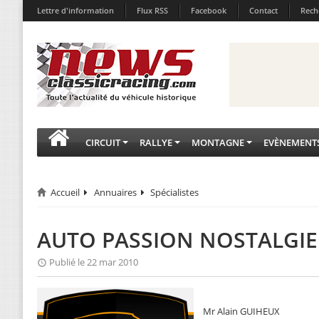
Lettre d'information
Flux RSS
Facebook
Contact
Rech
CIRCUIT
RALLYE
MONTAGNE
EVÈNEMENT
Accueil
Annuaires
Spécialistes
AUTO PASSION NOSTALGIE
Publié le 22 mar 2010
Mr Alain GUIHEUX