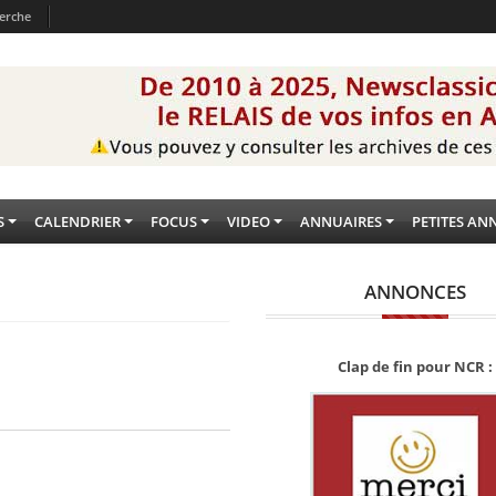
erche
S
CALENDRIER
FOCUS
VIDEO
ANNUAIRES
PETITES AN
ANNONCES
Clap de fin pour NCR :