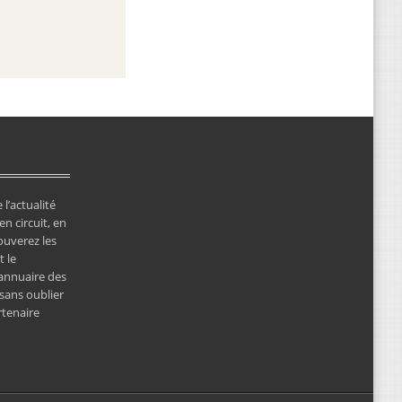
 l’actualité
en circuit, en
ouverez les
 le
’annuaire des
 sans oublier
rtenaire