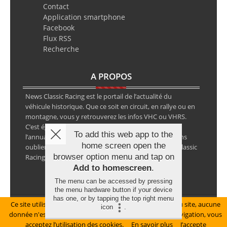
Contact
Application smartphone
Facebook
Flux RSS
Recherche
A PROPOS
News Classic Racing est le portail de l’actualité du
véhicule historique. Que ce soit en circuit, en rallye ou en
montagne, vous y retrouverez les infos VHC ou VHRS.
C’est également le calendrier des épreuves ainsi que
To add this web app to the
l’annuaire des spécialistes de la voiture ancienne, sans
home screen open the
oublier les petites annonces avec notre partenaire Classic
browser option menu and tap on
Racing Annonces.
Add to homescreen
.
The menu can be accessed by pressing
the menu hardware button if your device
has one, or by tapping the top right menu
Ce site utilise des cookies pour le bon fonctionnement du site, aucune
Mentions légales
icon
.
donnée n'est collectée à ce titre. En poursuivant votre navigation, vous
© Copyright 2026 NewsClassicRacing, tous droits réservés
acceptez l’utilisation des cookies.
En savoir plus
J’accepte