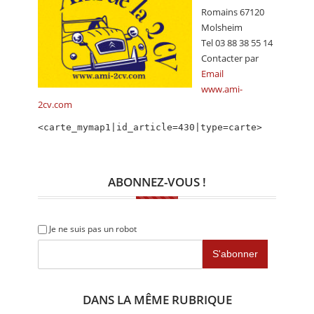
CALENDRIER
Romains 67120
Molsheim
FOCUS
Tel 03 88 38 55 14
Contacter par
VIDEO
Email
www.ami-
ANNUAIRES
2cv.com
PETITES ANNONCES
<carte_mymap1|id_article=430|type=carte>
ABONNEZ-VOUS !
Je ne suis pas un robot
DANS LA MÊME RUBRIQUE