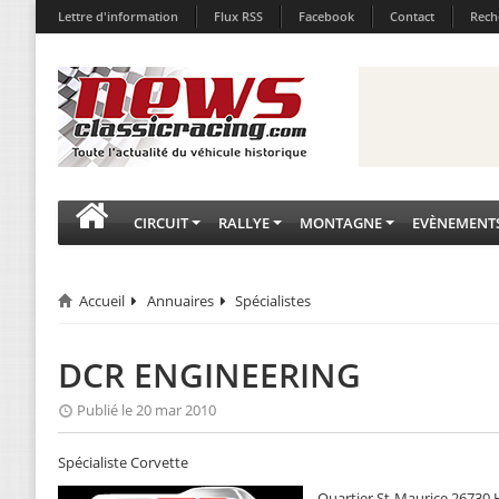
Lettre d'information
Flux RSS
Facebook
Contact
Rech
CIRCUIT
RALLYE
MONTAGNE
EVÈNEMENT
Accueil
Annuaires
Spécialistes
DCR ENGINEERING
Publié le 20 mar 2010
Spécialiste Corvette
Quartier St-Maurice 26730