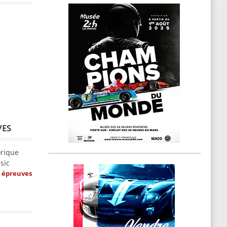
VES
orique
sic
s épreuves