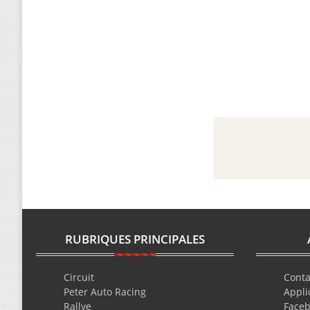
RUBRIQUES PRINCIPALES
Circuit
Conta
Peter Auto Racing
Appli
Rallye
Face