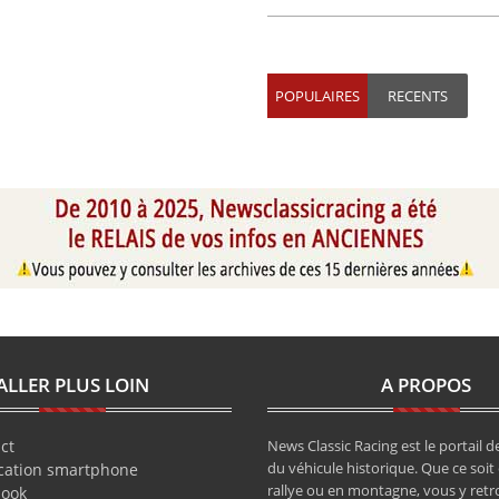
POPULAIRES
RECENTS
ALLER PLUS LOIN
A PROPOS
ct
News Classic Racing est le portail de
du véhicule historique. Que ce soit 
cation smartphone
rallye ou en montagne, vous y retr
book