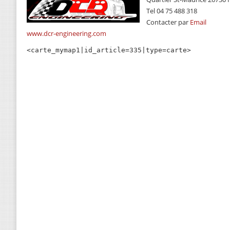
Tel 04 75 488 318
Contacter par
Email
www.dcr-engineering.com
<carte_mymap1|id_article=335|type=carte>