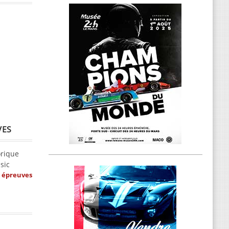
VES
orique
sic
s épreuves