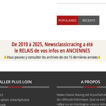
POPULAIRES
RECENTS
ALLER PLUS LOIN
A PROPOS
ct
News Classic Racing est le portail de
du véhicule historique. Que ce soit 
cation smartphone
rallye ou en montagne, vous y retr
book