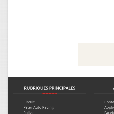
RUBRIQUES PRINCIPALES
Circuit
Conta
Peter Auto Racing
Appli
Rallye
Face