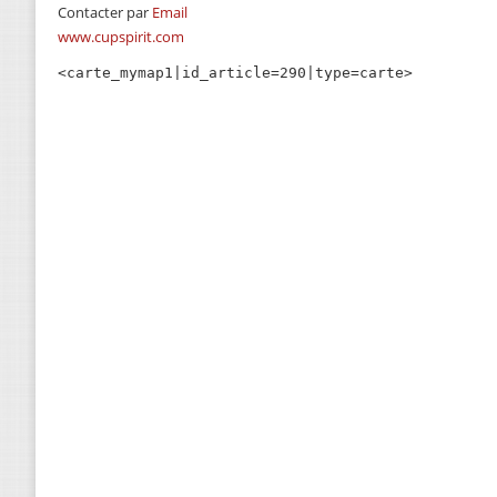
Contacter par
Email
www.cupspirit.com
<carte_mymap1|id_article=290|type=carte>