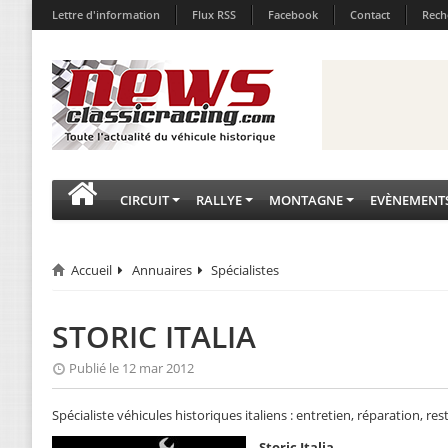
Lettre d'information
Flux RSS
Facebook
Contact
Rech
CIRCUIT
RALLYE
MONTAGNE
EVÈNEMENT
Accueil
Annuaires
Spécialistes
STORIC ITALIA
Publié le 12 mar 2012
Spécialiste véhicules historiques italiens : entretien, réparation, re
Storic Italia