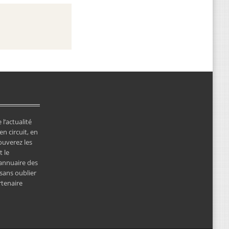
 l’actualité
en circuit, en
ouverez les
 le
’annuaire des
 sans oublier
rtenaire