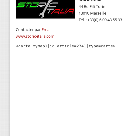
44 Bd Fifi Turin
13010 Marseille
Tél. : +33(0) 6 09 43 55 93
Contacter par
Email
www.storic-italia.com
<carte_mymap1|id_article=2741|type=carte>