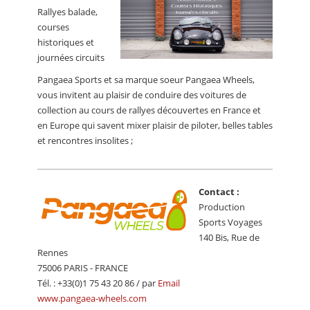
CALENDRIER
Rallyes balade,
courses
FOCUS
historiques et
journées circuits
VIDEO
Pangaea Sports et sa marque soeur Pangaea Wheels,
ANNUAIRES
vous invitent au plaisir de conduire des voitures de
collection au cours de rallyes découvertes en France et
PETITES ANNONCES
en Europe qui savent mixer plaisir de piloter, belles tables
et rencontres insolites ;
Contact :
Production
Sports Voyages
140 Bis, Rue de
Rennes
75006 PARIS - FRANCE
Tél. : +33(0)1 75 43 20 86 / par
Email
www.pangaea-wheels.com