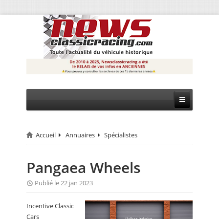
Accueil
Annuaires
Spécialistes
CIRCUIT
RALLYE
Pangaea Wheels
MONTAGNE
Publié le 22 jan 2023
EVÈNEMENTS
Incentive Classic
Cars