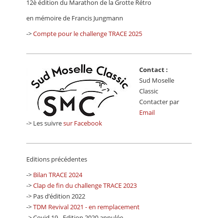
12è édition du Marathon de la Grotte Rétro
CALENDRIER
en mémoire de Francis Jungmann
FOCUS
->
Compte pour le challenge TRACE 2025
VIDEO
ANNUAIRES
Contact :
Sud Moselle
PETITES ANNONCES
Classic
Contacter par
Email
-> Les suivre
sur Facebook
Editions précédentes
->
Bilan TRACE 2024
->
Clap de fin du challenge TRACE 2023
-> Pas d’édition 2022
->
TDM Revival 2021 - en remplacement
-> Covid 19 - Edition 2020 annulée