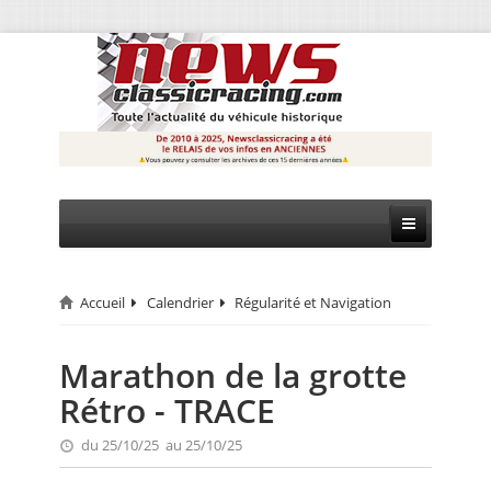
Accueil
Calendrier
Régularité et Navigation
CIRCUIT
RALLYE
Marathon de la grotte
Rétro - TRACE
MONTAGNE
du 25/10/25 au 25/10/25
EVÈNEMENTS