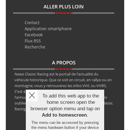
ALLER PLUS LOIN
Contact
Application smartphone
Facebook
Flux RSS
Recherche
A PROPOS
News Classic Racing est le portail de l’actualité du
véhicule historique. Que ce soit en circuit, en rallye ou en
montagne, vous y retrouverez les infos VHC ou VHRS.
C’est également le calendrier des épreuves ainsi que
To add this web app to the
l’annuaire des spécialistes de la voiture ancienne, sans
home screen open the
oublier les petites annonces avec notre partenaire Classic
browser option menu and tap on
Racing Annonces.
Add to homescreen
.
The menu can be accessed by pressing
the menu hardware button if your device