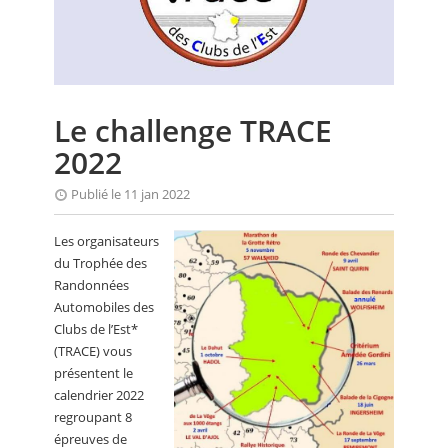
CALENDRIER
FOCUS
VIDEO
Le challenge TRACE
ANNUAIRES
2022
PETITES ANNONCES
Publié le 11 jan 2022
Les organisateurs
du Trophée des
Randonnées
Automobiles des
Clubs de l’Est*
(TRACE) vous
présentent le
calendrier 2022
regroupant 8
épreuves de