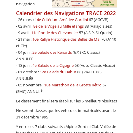
navigation
Calendrier des Navigations TRACE 2022
- 26 mars :
14e Critérium Amédée Gordini
67 (AGCVB)
- 02 avril :
8e de la Vôge au Mille étangs
88 (Valajolaises)
- 9 avril :
11e Ronde des Chevandier
57 (A.S.P. St Quirin)
- 21 mai :
10e Rallye Historique des Belles de Mai
70 (A110
et Cie)
- 04 juin :
2e balade des Renards
(67) (RC Classic)
ANNULÉE
- 18 juin :
4e Balade de la Cigogne
68 (Auto Classic Alsace)
- 01 octobre :
12e Balade du Dahut
88 (VRACC 88)
ANNULÉE
- 05 novembre :
10e Marathon de la Grotte Rétro
57
(SMC) ANNULÉ
Le classement final sera établi sur les 5 meilleurs résultats
Ne seront classés que les véhicules immatriculés avant le
31 décembre 1995
* entre les 7 clubs suivants : Alpine Gordini Club Vallée de