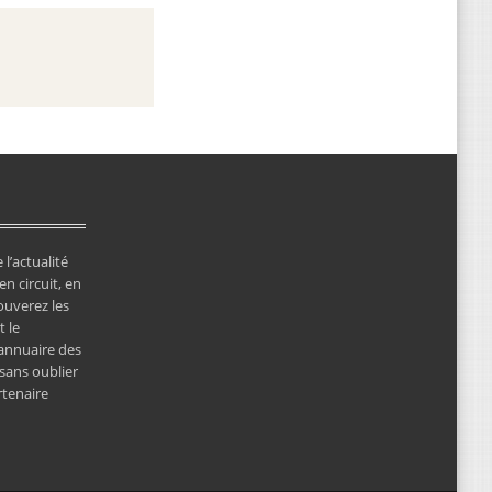
 l’actualité
en circuit, en
ouverez les
 le
’annuaire des
 sans oublier
rtenaire