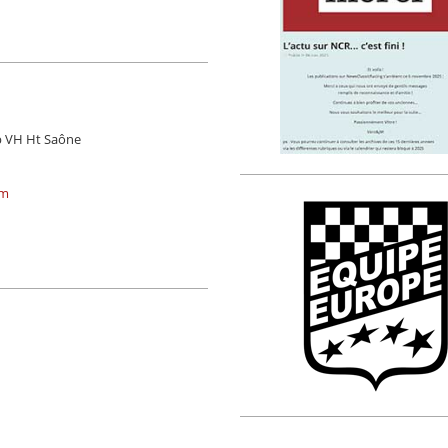
b VH Ht Saône
om