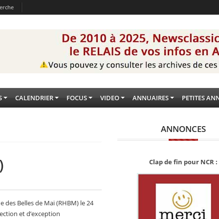
erche
S
CALENDRIER
FOCUS
VIDEO
ANNUAIRES
PETITES AN
ANNONCES
)
Clap de fin pour NCR :
ue des Belles de Mai (RHBM) le 24
lection et d’exception