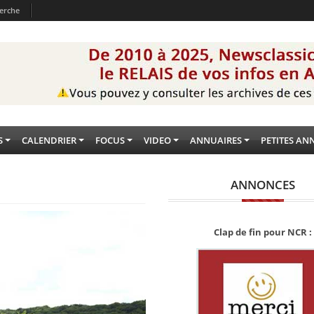
erche
S
CALENDRIER
FOCUS
VIDEO
ANNUAIRES
PETITES AN
ANNONCES
Clap de fin pour NCR :