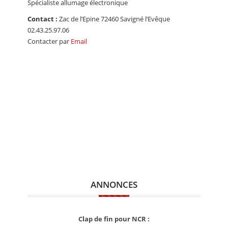
Spécialiste allumage électronique
CALENDRIER
Contact :
Zac de l’Epine 72460 Savigné l’Evêque
FOCUS
02.43.25.97.06
Contacter par
Email
VIDEO
ANNUAIRES
PETITES ANNONCES
ANNONCES
Clap de fin pour NCR :