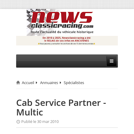
Accueil
Annuaires
Spécialistes
CIRCUIT
RALLYE
Cab Service Partner -
Multic
MONTAGNE
Publié le 30 mar 2010
EVÈNEMENTS