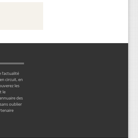
 l’actualité
en circuit, en
ouverez les
 le
’annuaire des
 sans oublier
rtenaire