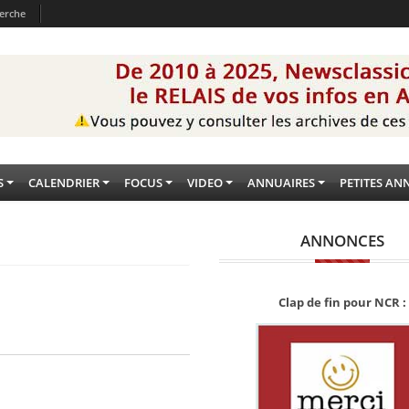
erche
S
CALENDRIER
FOCUS
VIDEO
ANNUAIRES
PETITES AN
ANNONCES
Clap de fin pour NCR :