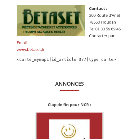
CALENDRIER
Contact :
300 Route d’Anet
FOCUS
78550 Houdan
VIDEO
Tel 01 30 59 69 46
Contacter par
ANNUAIRES
Email
www.betaset.fr
PETITES ANNONCES
<carte_mymap1|id_article=377|type=carte>
ANNONCES
Clap de fin pour NCR :