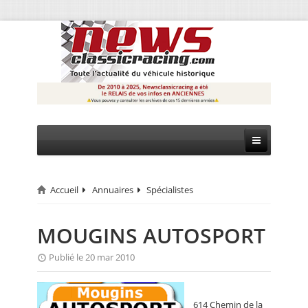
Accueil
Annuaires
Spécialistes
CIRCUIT
RALLYE
MOUGINS AUTOSPORT
MONTAGNE
Publié le 20 mar 2010
EVÈNEMENTS
614 Chemin de la