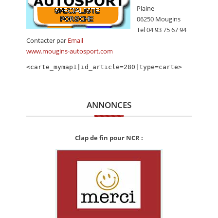
CALENDRIER
Plaine
06250 Mougins
FOCUS
Tel 04 93 75 67 94
Contacter par
Email
VIDEO
www.mougins-autosport.com
ANNUAIRES
<carte_mymap1|id_article=280|type=carte>
PETITES ANNONCES
ANNONCES
Clap de fin pour NCR :