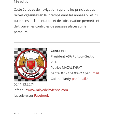
13e édition
CALENDRIER
Cette épreuve de navigation reprend les principes des
FOCUS
rallyes organisés en leur temps dans les années 60 et 70
ou le sens de l’orientation et de l’observation permettent
VIDEO
de trouver les contrôles de passage placés sur le
parcours.
ANNUAIRES
PETITES ANNONCES
Contact :
Président ASA Poitou - Section
V.H. :
Patrice MAZALEYRAT
par tel 07 77 61 90 82 / par
Email
Gaétan Tardy
par Email
/
06.11.93.25.74
infos sur
www.rallyedelavienne.com
les suivre sur
Facebook