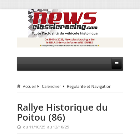
Accueil
Calendrier
Régularité et Navigation
CIRCUIT
RALLYE
Rallye Historique du
Poitou (86)
MONTAGNE
du 11/10/25 au 12/10/25
EVÈNEMENTS