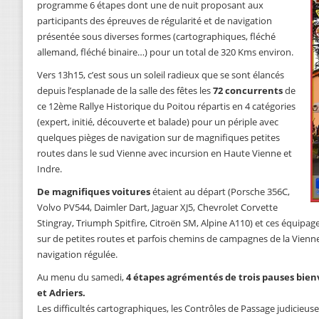
programme 6 étapes dont une de nuit proposant aux
participants des épreuves de régularité et de navigation
présentée sous diverses formes (cartographiques, fléché
allemand, fléché binaire…) pour un total de 320 Kms environ.
Vers 13h15, c’est sous un soleil radieux que se sont élancés
depuis l’esplanade de la salle des fêtes les
72 concurrents
de
ce 12ème Rallye Historique du Poitou répartis en 4 catégories
(expert, initié, découverte et balade) pour un périple avec
quelques pièges de navigation sur de magnifiques petites
routes dans le sud Vienne avec incursion en Haute Vienne et
Indre.
De magnifiques voitures
étaient au départ (Porsche 356C,
Volvo PV544, Daimler Dart, Jaguar XJ5, Chevrolet Corvette
Stingray, Triumph Spitfire, Citroën SM, Alpine A110) et ces équipages
sur de petites routes et parfois chemins de campagnes de la Vienn
navigation régulée.
Au menu du samedi,
4 étapes agrémentés de trois pauses bien
et Adriers.
Les difficultés cartographiques, les Contrôles de Passage judicieus