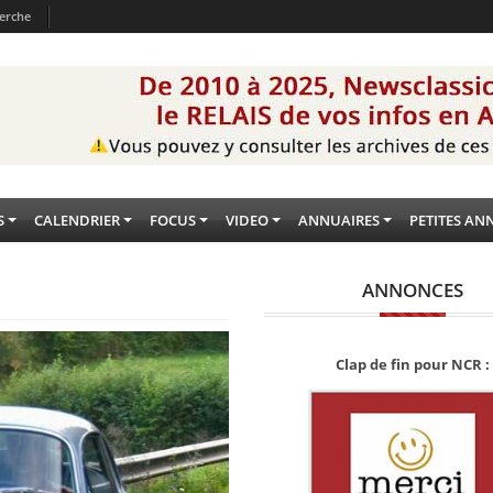
erche
S
CALENDRIER
FOCUS
VIDEO
ANNUAIRES
PETITES AN
ANNONCES
Clap de fin pour NCR :