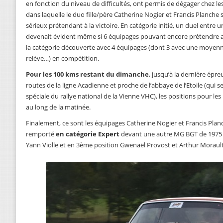
en fonction du niveau de difficultés, ont permis de dégager chez le
dans laquelle le duo fille/père Catherine Nogier et Francis Plan
sérieux prétendant à la victoire. En catégorie initié, un duel entre
devenait évident même si 6 équipages pouvant encore prétendre
la catégorie découverte avec 4 équipages (dont 3 avec une moyenne
relève…) en compétition.
Pour les 100 kms restant du dimanche
, jusqu’à la dernière épre
routes de la ligne Acadienne et proche de l’abbaye de l’Etoile (qui
spéciale du rallye national de la Vienne VHC), les positions pour le
au long de la matinée.
Finalement, ce sont les équipages Catherine Nogier et Francis Plan
remporté
en catégorie Expert
devant une autre MG BGT de 1975 pi
Yann Violle et en 3ème position Gwenaël Provost et Arthur Morault 