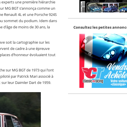
s experts une première hiérarchie
che sur MG BGT s’annonça comme un
 une Renault 4L et une Porsche 924S
 au sommet du podium. Idem dans
 d’âge de moins de 30 ans, la
Consultez les petites annonce
uve soit la cartographie sur les
 servent de cadre à une épreuve
s places d’honneur évoluaient tout
che sur MG BGT de 1973 qui l’ont
loté par Patrick Mari associé à
sur leur Daimler Dart de 1959.