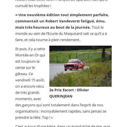
cumulé les trophées !
« Une neuvième édition tout simplement parfaite,
commentait un Robert Vandevorst fatigué, ému,
mais très heureux au bout de la journée.
Tout le
monde au sein de l’Ecurie du Maquisard sait ce qu’il a à
faire, et cela tourne à plein rendement.
Et puis, il y a cette
Montée en Or qui
est toujours la
cerise sur le
gâteau. Ce
vendredi 15 août,
on a encore vécu
2e Prix Escort : Olivier
de très grands
QUERINJEAN
moments, avec
des garçons qui sont totalement dans l’esprit de nos
organisations : incroyablement rapides, sans jamais se
prendre la tête. Top ! »
C’est autour d’une bière, dans un grand éclat de rire, que