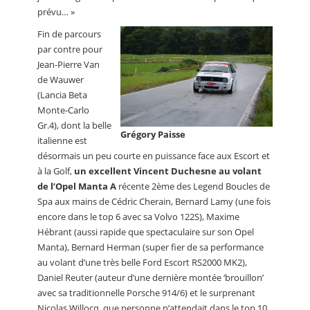
prévu… »
Fin de parcours
par contre pour
Jean-Pierre Van
de Wauwer
(Lancia Beta
Monte-Carlo
Gr.4), dont la belle
Grégory Paisse
italienne est
désormais un peu courte en puissance face aux Escort et
à la Golf,
un excellent Vincent Duchesne au volant
de l’Opel Manta A
récente 2ème des Legend Boucles de
Spa aux mains de Cédric Cherain, Bernard Lamy (une fois
encore dans le top 6 avec sa Volvo 122S), Maxime
Hébrant (aussi rapide que spectaculaire sur son Opel
Manta), Bernard Herman (super fier de sa performance
au volant d’une très belle Ford Escort RS2000 MK2),
Daniel Reuter (auteur d’une dernière montée ‘brouillon’
avec sa traditionnelle Porsche 914/6) et le surprenant
Nicolas Willocq, que personne n’attendait dans le top 10