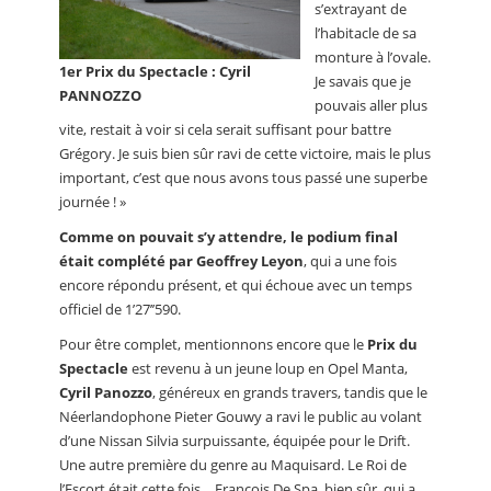
s’extrayant de
l’habitacle de sa
monture à l’ovale.
1er Prix du Spectacle : Cyril
Je savais que je
PANNOZZO
pouvais aller plus
vite, restait à voir si cela serait suffisant pour battre
Grégory. Je suis bien sûr ravi de cette victoire, mais le plus
important, c’est que nous avons tous passé une superbe
journée ! »
Comme on pouvait s’y attendre, le podium final
était complété par Geoffrey Leyon
, qui a une fois
encore répondu présent, et qui échoue avec un temps
officiel de 1’27’’590.
Pour être complet, mentionnons encore que le
Prix du
Spectacle
est revenu à un jeune loup en Opel Manta,
Cyril Panozzo
, généreux en grands travers, tandis que le
Néerlandophone Pieter Gouwy a ravi le public au volant
d’une Nissan Silvia surpuissante, équipée pour le Drift.
Une autre première du genre au Maquisard. Le Roi de
l’Escort était cette fois… François De Spa, bien sûr, qui a