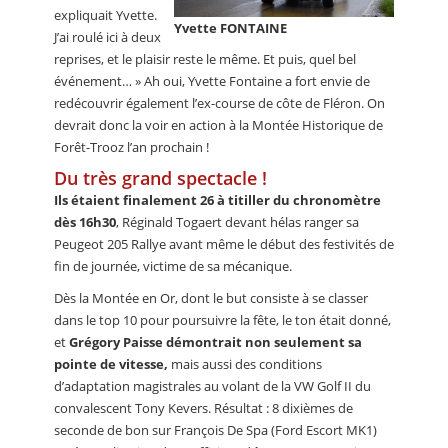
expliquait Yvette.
Yvette FONTAINE
J’ai roulé ici à deux
reprises, et le plaisir reste le même. Et puis, quel bel
événement… » Ah oui, Yvette Fontaine a fort envie de
redécouvrir également l’ex-course de côte de Fléron. On
devrait donc la voir en action à la Montée Historique de
Forêt-Trooz l’an prochain !
Du très grand spectacle !
Ils étaient finalement 26 à titiller du chronomètre
dès 16h30
, Réginald Togaert devant hélas ranger sa
Peugeot 205 Rallye avant même le début des festivités de
fin de journée, victime de sa mécanique.
Dès la Montée en Or, dont le but consiste à se classer
dans le top 10 pour poursuivre la fête, le ton était donné,
et
Grégory Paisse démontrait non seulement sa
pointe de vitesse,
mais aussi des conditions
d’adaptation magistrales au volant de la VW Golf II du
convalescent Tony Kevers. Résultat : 8 dixièmes de
seconde de bon sur François De Spa (Ford Escort MK1)