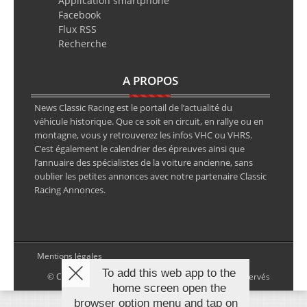
Application smartphone
Facebook
Flux RSS
Recherche
A PROPOS
News Classic Racing est le portail de l’actualité du
véhicule historique. Que ce soit en circuit, en rallye ou en
montagne, vous y retrouverez les infos VHC ou VHRS.
C’est également le calendrier des épreuves ainsi que
l’annuaire des spécialistes de la voiture ancienne, sans
oublier les petites annonces avec notre partenaire Classic
Racing Annonces.
Mentions légales
To add this web app to the
© Copyright 2026 NewsClassicRacing, tous droits réservés
home screen open the
browser option menu and tap on