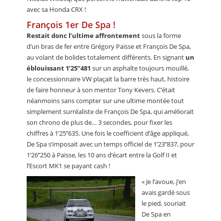
avec sa Honda CRX !
François 1er De Spa !
Restait donc l’ultime affrontement
sous la forme
d’un bras de fer entre Grégory Paisse et François De Spa,
au volant de bolides totalement différents. En signant
un
éblouissant 1’25’’481
sur un asphalte toujours mouillé,
le concessionnaire VW plaçait la barre très haut, histoire
de faire honneur à son mentor Tony Kevers. C’était
néanmoins sans compter sur une ultime montée tout
simplement surréaliste de François De Spa, qui améliorait
son chrono de plus de… 3 secondes, pour fixer les
chiffres à 1’25’’635. Une fois le coefficient d’âge appliqué,
De Spa s’imposait avec un temps officiel de 1’23’’837, pour
1’26’’250 à Paisse, les 10 ans d’écart entre la Golf II et
l’Escort MK1 se payant cash !
« Je l’avoue, j’en
avais gardé sous
le pied, souriait
De Spa en