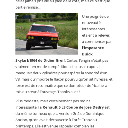
hélas jamais pris vie au pied de la côte, mais ce n’est que
partie remise…
Une poignée de
nouveautés
intéressantes
étaient à relever,
à commencer par
l’imposante
Buick
Skylark1964 de Didier Greif
. Certes, l’engin n’était pas
vraiment en mode compétition, et sous le capot, il
manquait deux cylindres pour espérer la sonorité d’un
V8, mais qu’importe le flacon pourvu qu’on ait l’ivresse, et
force est de reconnaître que ce dompteur de ‘ricaine’ a
mis du cœur à l’ouvrage. Thanks a lot !
Plus modeste, mais certainement pas moins
intéressante,
la Renault 5 LS Coupe de José Dedry
est
du même tonneau que la version Gr.2 de Dominique
Ancion, qu’on avait découverte à Forêt-Trooz au
printemps. Elle est venue rappeler combien les