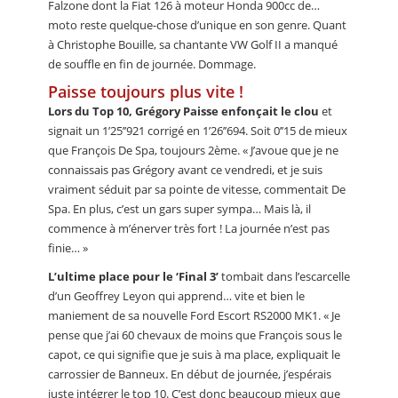
Falzone dont la Fiat 126 à moteur Honda 900cc de…
moto reste quelque-chose d’unique en son genre. Quant
à Christophe Bouille, sa chantante VW Golf II a manqué
de souffle en fin de journée. Dommage.
Paisse toujours plus vite !
Lors du Top 10, Grégory Paisse enfonçait le clou
et
signait un 1’25’’921 corrigé en 1’26’’694. Soit 0’’15 de mieux
que François De Spa, toujours 2ème. « J’avoue que je ne
connaissais pas Grégory avant ce vendredi, et je suis
vraiment séduit par sa pointe de vitesse, commentait De
Spa. En plus, c’est un gars super sympa… Mais là, il
commence à m’énerver très fort ! La journée n’est pas
finie… »
L’ultime place pour le ‘Final 3’
tombait dans l’escarcelle
d’un Geoffrey Leyon qui apprend… vite et bien le
maniement de sa nouvelle Ford Escort RS2000 MK1. « Je
pense que j’ai 60 chevaux de moins que François sous le
capot, ce qui signifie que je suis à ma place, expliquait le
carrossier de Banneux. En début de journée, j’espérais
juste intégrer le top 10. C’est donc beaucoup mieux que