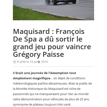
CALENDRIER
FOCUS
VIDEO
Maquisard : François
ANNUAIRES
De Spa a dû sortir le
PETITES ANNONCES
grand jeu pour vaincre
Grégory Paisse
Publié le 19 ao� 2014
C’était une journée de l’Assomption tout
simplement magnifique
… en dépit de conditions
météorologiques parfois désastreuses. Mais le public de
la Montée Historique du Maquisard est riche de
passionnés qui ne manqueraient pour rien au monde
cette démonstration pour véhicules de plus de 25 ans,
synonyme de plateau toujours très varié.