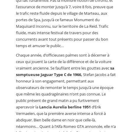
qui fait l’unanimité. Pas la moindre notion de chrono, et
l’assurance de monter jusqu’à 7, voire 8 fois, preuve que
le trafic reste fluide depuis le village de Marteau, aux
portes de Spa, jusqu’à ce fameux Monument du
Maquisard Inconnu, sur le territoire de La Reid. Trafic
fluide, mais intense festival de travers pour des
concurrents avant tout présents pour passer du bon
temps et amuser le public…
Chaque année, d’officieuses palmes sont à décerner à
ceux qui jouent la carte de la différence et de la voiture
vraiment ancienne. Se faufilant entre les gouttes avec
sa
somptueuse Jaguar Type C de 1966,
Stefan Jacobs a fait
honneur à son engagement, permettant aux
observateurs de remonter le temps jusqu’à une époque
que même les quadragénaires n’ont pas connue. Le
public présent de grand matin a pu furtivement
apercevoir la
Lancia Aurelia berline 1951
d’Erik
Vermaelen, que la première averse intense a forcé à
abdiquer. Bien belle dame en noir que celle-là,
néanmoins… Quant à l’Alfa Romeo GTA annoncée, elle n’a