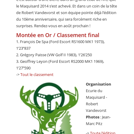
le Maquisard 2014 s’est achevé. Et dans un coin de la tête
de Robert Vandevorst et son équipe pointe déjà l’édition
du 10ème anniversaire, qui sera forcément riche en
surprises. Rendez-vous en août prochain !
Montée en Or / Classement final
1. François De Spa (Ford Escort RS1600 MK1 1973),
1’23’’837
2. Grégory Paisse (VW Golf II 1983), 1’26’250
3. Geoffrey Leyon (Ford Escort RS2000 MK1 1969),
1’27’’590
->
Tout le classement
Organisation
Ecurie du
Maquisard -
Robert
Vandevorst
Photos
: Jean-
Marc Pitz
->
Toute l’édition