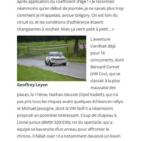
après application du coefficient d’âge ! « Je reconnais
néanmoins qu’en début de journée, je ne savais plus trop
comment je m’appelais, avoue Grégory. On est loin du
circuit ici, et les conditions d’adhérence étaient
changeantes à souhait. Mais ça vient petit à petit… »
L’aventure
s’arrêtait déjà
pour 16
concurrents, dont
Bernard Cornet
(VW Cox), qui se
classait à la plus
Geoffrey Leyon
mauvaise des
places, la 11ème, Nathan Giozzet (Opel Kadett), qui n’a
pas pris tous les risques avant quelques échéances rallye,
et Michaël Jassogne, dont la VW Golf II a néanmoins
proposé un potentiel intéressant. Coup de chapeau à
Lionel Junius (BMW 320i E30), roi du spectacle, qui a
équipé sa bavaroise d’un arceau pour affronter le
chrono. Il fallait oser ! Il a notamment devancé un Kevin