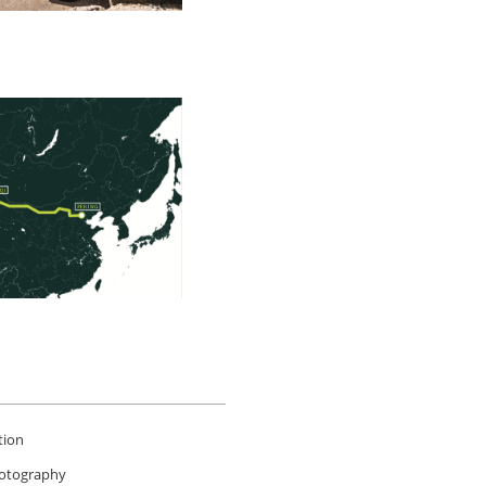
tion
hotography