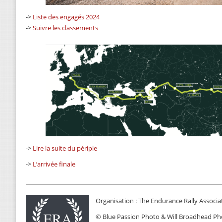
->
Liste des engagés 2024
->
Suivre les classements
->
Lire la suite du périple
->
L’arrivée finale
Organisation : The Endurance Rally Associa
© Blue Passion Photo & Will Broadhead P