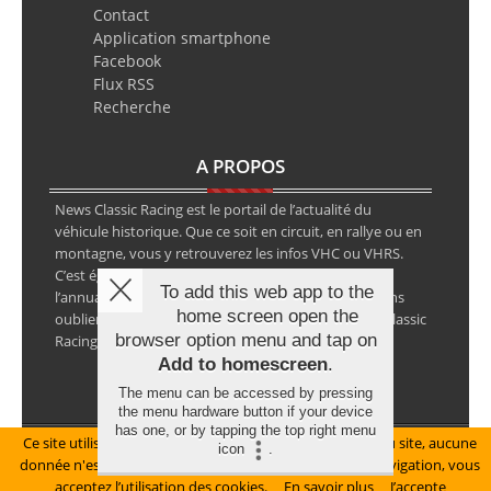
Contact
Application smartphone
Facebook
Flux RSS
Recherche
A PROPOS
News Classic Racing est le portail de l’actualité du
véhicule historique. Que ce soit en circuit, en rallye ou en
montagne, vous y retrouverez les infos VHC ou VHRS.
C’est également le calendrier des épreuves ainsi que
To add this web app to the
l’annuaire des spécialistes de la voiture ancienne, sans
home screen open the
oublier les petites annonces avec notre partenaire Classic
browser option menu and tap on
Racing Annonces.
Add to homescreen
.
The menu can be accessed by pressing
the menu hardware button if your device
has one, or by tapping the top right menu
Ce site utilise des cookies pour le bon fonctionnement du site, aucune
Mentions légales
icon
.
donnée n'est collectée à ce titre. En poursuivant votre navigation, vous
© Copyright 2026 NewsClassicRacing, tous droits réservés
acceptez l’utilisation des cookies.
En savoir plus
J’accepte