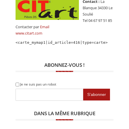
Contact :
La
CALENDRIER
Blanque 34330 Le
Soulié
FOCUS
Tel 04 67 97 51 85
VIDEO
Contacter par
Email
www.citart.com
ANNUAIRES
<carte_mymap1|id_article=416|type=carte>
PETITES ANNONCES
ABONNEZ-VOUS !
Je ne suis pas un robot
DANS LA MÊME RUBRIQUE