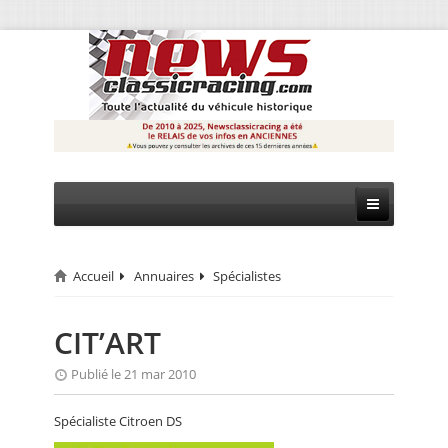
Accueil
Annuaires
Spécialistes
CIRCUIT
RALLYE
CIT’ART
MONTAGNE
Publié le 21 mar 2010
EVÈNEMENTS
Spécialiste Citroen DS