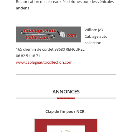
Refabrication de faisceaux électriques pour les véhicules
CALENDRIER
anciens
FOCUS
VIDEO
William JAY -
Câblage auto
ANNUAIRES
collection
165 chemin de cordet 38680 RENCUREL
PETITES ANNONCES
06 82 51 18 71
www.cablageautocollection.com
ANNONCES
Clap de fin pour NCR :