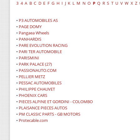
3
4
A
B
C
D
E
F
G
H
I
J
K
L
M
N
O
P
Q
R
S
T
U
V
W
X
Z
•
P3 AUTOMOBILES AS
•
PAGE DOMY
•
Pangaea Wheels
•
PANHARDIS
•
PARE EVOLUTION RACING
•
PARI TER AUTOMOBILE
•
PARISMINI
•
PARK PALACE (27)
•
PASSIONAUTO.COM
•
PELLIER METZ
•
PESSAC AUTOMOBILES
•
PHILIPPE CHAUVET
•
PHOENIX CARS
•
PIECES ALPINE ET GORDINI - COLOMBO
•
PLAISANCE PIECES AUTOS
•
PM CLASSIC PARTS - GB MOTORS
•
Protecable.com