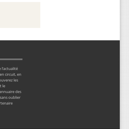
 l’actualité
en circuit, en
ouverez les
 le
’annuaire des
 sans oublier
rtenaire