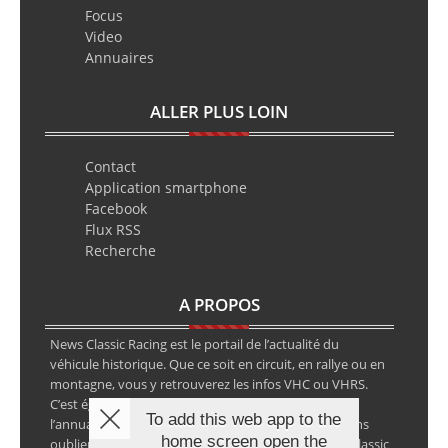
Focus
Video
Annuaires
ALLER PLUS LOIN
Contact
Application smartphone
Facebook
Flux RSS
Recherche
A PROPOS
News Classic Racing est le portail de l’actualité du
véhicule historique. Que ce soit en circuit, en rallye ou en
montagne, vous y retrouverez les infos VHC ou VHRS.
C’est également le calendrier des épreuves ainsi que
To add this web app to the
l’annuaire des spécialistes de la voiture ancienne, sans
home screen open the
oublier les petites annonces avec notre partenaire Classic