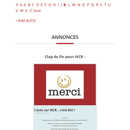
CALENDRIER
3
4
A
B
C
D
E
F
G
H
I
J
K
L
M
N
O
P
Q
R
S
T
U
V
W
X
Z
tout
FOCUS
•
KIM AUTO
VIDEO
ANNONCES
ANNUAIRES
PETITES ANNONCES
Clap de fin pour NCR :