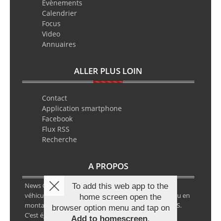
Evènements
Calendrier
Focus
Video
Annuaires
ALLER PLUS LOIN
Contact
Application smartphone
Facebook
Flux RSS
Recherche
A PROPOS
News Classic Racing est le portail de l’actualité du
To add this web app to the
véhicule historique. Que ce soit en circuit, en rallye ou en
home screen open the
montagne, vous y retrouverez les infos VHC ou VHRS.
browser option menu and tap on
C’est également le calendrier des épreuves ainsi que
Add to homescreen
.