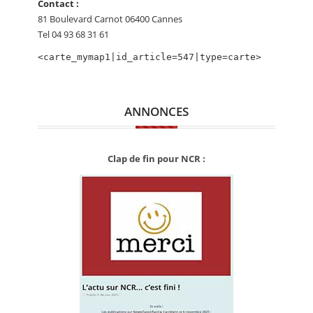
Contact :
CALENDRIER
81 Boulevard Carnot 06400 Cannes
Tel 04 93 68 31 61
FOCUS
<carte_mymap1|id_article=547|type=carte>
VIDEO
ANNUAIRES
ANNONCES
PETITES ANNONCES
Clap de fin pour NCR :