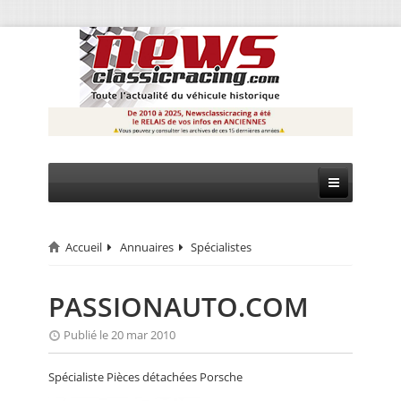
Accueil
Annuaires
Spécialistes
CIRCUIT
RALLYE
PASSIONAUTO.COM
MONTAGNE
Publié le 20 mar 2010
EVÈNEMENTS
Spécialiste Pièces détachées Porsche