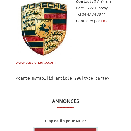
Contact :
5 Allée du
CALENDRIER
Parc, 37270 Larcay
Tel 04 47 74 79 11
FOCUS
Contacter par
Email
VIDEO
ANNUAIRES
PETITES ANNONCES
www.passionauto.com
<carte_mymap1|id_article=296|type=carte>
ANNONCES
Clap de fin pour NCR :